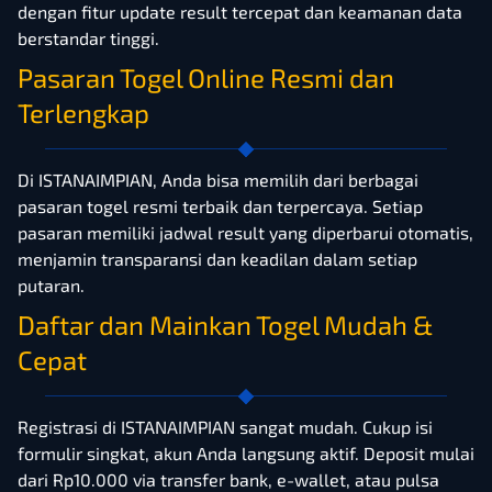
80.000.000
1
80.000.000
Pemain 2 : Pemain bertaruh Rp 1.000 dan menang Rp
tanpa persyaratan taruhan.
Setiap bagian dalam wheel drops akan muncul secara
dengan fitur update result tercepat dan keamanan data
setelah pemain mendapatkannya, setelah itu hadiah akan
50.000. Maka, Skor = (50.000 / 1.000) x 100 = 5.000
40.000.000
1
40.000.000
Tidak ada batas taruhan minimum dalam promosi ini.
acak saat taruhan apapun, dan hanya 1 bagian yang bisa
hangus.
berstandar tinggi.
Permainan yang memenuhi syarat : Semua permainan slot
PP POP berhak untuk mengubah, menangguhkan atau
didapatkan dalam setiap taruhan. Jika mendapatkan
Kemenangan dari chip gratis tidak memiliki persyaratan
19.200.000
1
19.200.000
di Pragmatic Play & PP POP, kecuali Arcade, Money Roll,
membatalkan promosi kapan saja dan tanpa
bagian pertama, maka Anda berhak untuk mengoleksi
turnover.
12.800.000
1
12.800.000
Pasaran Togel Online Resmi dan
Irish Charms dan Diamonds are Forever 3 lines.
pemberitahuan sebelumnya.
bagian selanjutnya sampai semuanya lengkap.
Setiap pemain bisa memenangkan hadiah di fase 1 dan 2.
8.000.000
3
24.000.000
Pemain dapat memilih untuk memainkan free spins secara
Setelah roda komplit, anda bisa memutar roda dan roda
Pragmatic Play berhak untuk mengubah, menangguhkan,
Terlengkap
4.800.000
5
24.000.000
langsung atau nanti. Free spins berlaku selama 3 hari
vertikal berlayar penuh akan muncul untuk menampilkan
atau membatalkan promosi kapan saja tanpa
3 Agustus 2026 - 10 Agustus 2026
1.600.000
100
160.000.000
sejak diberikan, setelah itu akan kedaluwarsa. Nilai
hadiah Anda.
pemberitahuan sebelumnya.
Jumlah Hadiah
Hadiah
taruhan per free spins adalah Rp 400. Pemain akan
800.000
250
200.000.000
Hadiah bisa berupa uang tunai, pengganda taruhan atau
menerima notifikasi kemenangan di dalam game dan
freespin.
150
50 Freespin
480.000
1.000
480.000.000
Di ISTANAIMPIAN, Anda bisa memilih dari berbagai
hadiah akan langsung dikreditkan.
1.000
10 Freespin
320.000
1.500
480.000.000
Multiplier didasarkan pada nilai taruhan
Free spin hanya bisa dimainkan di permainan slot
pasaran togel resmi
terbaik dan terpercaya. Setiap
20.000
8 Freespin
160.000
3.000
480.000.000
kemenangan Anda (multiplier yang diperoleh
PROMO PRAGMATIC PLAY LIVE CASINO
Pragmatic Play dan PP POP. Setelah pemain menggunakan
pasaran memiliki jadwal result yang diperbarui otomatis,
TOTAL
5.862
2.000.000.000
dikalikan dengan nilai taruhan, dengan batas
free spin di salah satu permainan, maka harus
10 Agustus 2026 - 17 September 2026
maksimal nilai taruhan sesuai Rp 1.600 untuk
menyelesaikan sisa free spin di permainan yang sama.
menjamin transparansi dan keadilan dalam setiap
Jumlah Hadiah
Hadiah
perhitungan hadiah).
Apabila ada dua atau lebih pemain dengan skor yang
putaran.
Hadiah freespin (8 spin) akan diberikan dalam
75
50 Freespin
sama di papan peringkat turnamen, maka pemain yang
permainan yang dimenangkan, dan sesuai
mendapatkan skor pertama kali akan ditempatkan di
PROMO EVOLUTION
300
10 Freespin
Daftar dan Mainkan Togel Mudah &
dengan taruhan yang digunakan untuk
posisi yang lebih tinggi di papan peringkat.
4.000
5 Freespin
memenangkan hadiah tersebut. Jika taruhan
Papan peringkat turnamen ditampilkan dalam permainan
Cepat
yang menang melebihi Rp 1.600 , maka akan
yang memenuhi syarat dan diperbarui secara real-time
17 September 2026 - 28 September 2026
diberikan free spin senilai Rp 1.600 per spin.
Jumlah Hadiah
Hadiah
Peringkat
Hadiah
Pemenang
Total Hadiah
Pemain yang mendapatkan free spin bisa memilih untuk
150
50 Freespin
1
8.000.000
1
8.000.000
memainkan sekarang atau lain waktu. Free spin hanya
Registrasi di
ISTANAIMPIAN
sangat mudah. Cukup isi
1.000
10 Freespin
2 - 6
5.000.000
5
25.000.000
berlaku 3 hari setelah pemain mendapatkannya, setelah
20.000
8 Freespin
formulir singkat, akun Anda langsung aktif. Deposit mulai
7 - 16
1.000.000
10
10.000.000
itu hadiah freespin akan hangus.
17 - 216
200.000
200
40.000.000
Game yang terkualifikasi: Mahjong Wins Triple Pot,
dari Rp10.000 via transfer bank, e-wallet, atau pulsa
Mahjong Wins - Gong Xi Fa Cai, Mahjong Wins, Mahjong